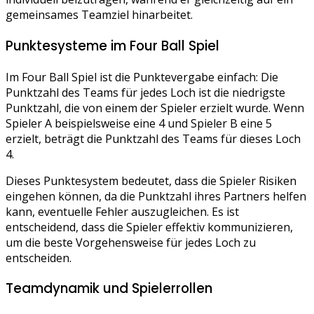
gemeinsames Teamziel hinarbeitet.
Punktesysteme im Four Ball Spiel
Im Four Ball Spiel ist die Punktevergabe einfach: Die
Punktzahl des Teams für jedes Loch ist die niedrigste
Punktzahl, die von einem der Spieler erzielt wurde. Wenn
Spieler A beispielsweise eine 4 und Spieler B eine 5
erzielt, beträgt die Punktzahl des Teams für dieses Loch
4.
Dieses Punktesystem bedeutet, dass die Spieler Risiken
eingehen können, da die Punktzahl ihres Partners helfen
kann, eventuelle Fehler auszugleichen. Es ist
entscheidend, dass die Spieler effektiv kommunizieren,
um die beste Vorgehensweise für jedes Loch zu
entscheiden.
Teamdynamik und Spielerrollen