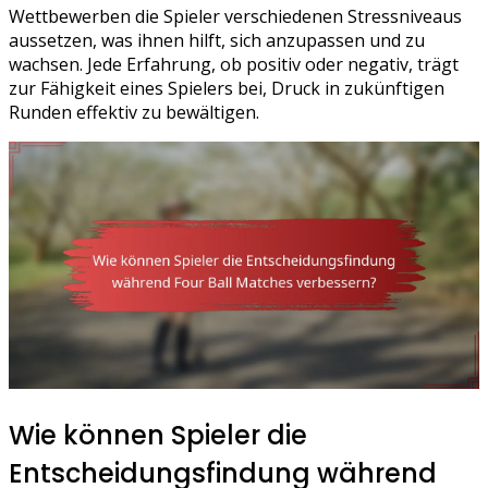
Wettbewerben die Spieler verschiedenen Stressniveaus
aussetzen, was ihnen hilft, sich anzupassen und zu
wachsen. Jede Erfahrung, ob positiv oder negativ, trägt
zur Fähigkeit eines Spielers bei, Druck in zukünftigen
Runden effektiv zu bewältigen.
Wie können Spieler die
Entscheidungsfindung während