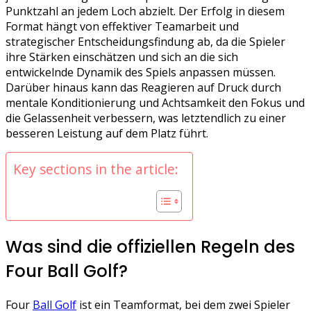
Punktzahl an jedem Loch abzielt. Der Erfolg in diesem
Format hängt von effektiver Teamarbeit und
strategischer Entscheidungsfindung ab, da die Spieler
ihre Stärken einschätzen und sich an die sich
entwickelnde Dynamik des Spiels anpassen müssen.
Darüber hinaus kann das Reagieren auf Druck durch
mentale Konditionierung und Achtsamkeit den Fokus und
die Gelassenheit verbessern, was letztendlich zu einer
besseren Leistung auf dem Platz führt.
Key sections in the article:
Was sind die offiziellen Regeln des
Four Ball Golf?
Four
Ball Golf
ist ein Teamformat, bei dem zwei Spieler