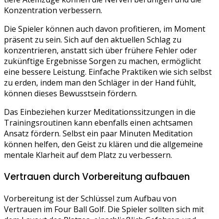
Konzentration verbessern.
Die Spieler können auch davon profitieren, im Moment
präsent zu sein. Sich auf den aktuellen Schlag zu
konzentrieren, anstatt sich über frühere Fehler oder
zukünftige Ergebnisse Sorgen zu machen, ermöglicht
eine bessere Leistung. Einfache Praktiken wie sich selbst
zu erden, indem man den Schläger in der Hand fühlt,
können dieses Bewusstsein fördern.
Das Einbeziehen kurzer Meditationssitzungen in die
Trainingsroutinen kann ebenfalls einen achtsamen
Ansatz fördern. Selbst ein paar Minuten Meditation
können helfen, den Geist zu klären und die allgemeine
mentale Klarheit auf dem Platz zu verbessern.
Vertrauen durch Vorbereitung aufbauen
Vorbereitung ist der Schlüssel zum Aufbau von
Vertrauen im Four Ball Golf. Die Spieler sollten sich mit