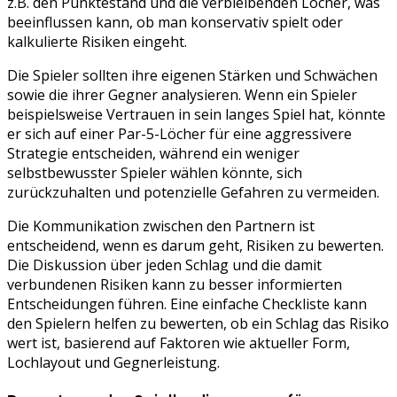
z.B. den Punktestand und die verbleibenden Löcher, was
beeinflussen kann, ob man konservativ spielt oder
kalkulierte Risiken eingeht.
Die Spieler sollten ihre eigenen Stärken und Schwächen
sowie die ihrer Gegner analysieren. Wenn ein Spieler
beispielsweise Vertrauen in sein langes Spiel hat, könnte
er sich auf einer Par-5-Löcher für eine aggressivere
Strategie entscheiden, während ein weniger
selbstbewusster Spieler wählen könnte, sich
zurückzuhalten und potenzielle Gefahren zu vermeiden.
Die Kommunikation zwischen den Partnern ist
entscheidend, wenn es darum geht, Risiken zu bewerten.
Die Diskussion über jeden Schlag und die damit
verbundenen Risiken kann zu besser informierten
Entscheidungen führen. Eine einfache Checkliste kann
den Spielern helfen zu bewerten, ob ein Schlag das Risiko
wert ist, basierend auf Faktoren wie aktueller Form,
Lochlayout und Gegnerleistung.