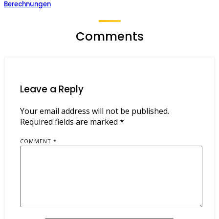
Berechnungen
Comments
Leave a Reply
Your email address will not be published.
Required fields are marked
*
COMMENT
*