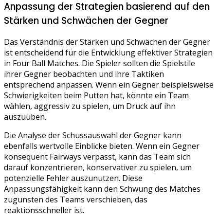
Anpassung der Strategien basierend auf den
Stärken und Schwächen der Gegner
Das Verständnis der Stärken und Schwächen der Gegner
ist entscheidend für die Entwicklung effektiver Strategien
in Four Ball Matches. Die Spieler sollten die Spielstile
ihrer Gegner beobachten und ihre Taktiken
entsprechend anpassen. Wenn ein Gegner beispielsweise
Schwierigkeiten beim Putten hat, könnte ein Team
wählen, aggressiv zu spielen, um Druck auf ihn
auszuüben.
Die Analyse der Schussauswahl der Gegner kann
ebenfalls wertvolle Einblicke bieten. Wenn ein Gegner
konsequent Fairways verpasst, kann das Team sich
darauf konzentrieren, konservativer zu spielen, um
potenzielle Fehler auszunutzen. Diese
Anpassungsfähigkeit kann den Schwung des Matches
zugunsten des Teams verschieben, das
reaktionsschneller ist.