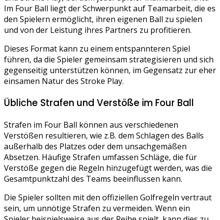
Im Four Ball liegt der Schwerpunkt auf Teamarbeit, die es
den Spielern ermöglicht, ihren eigenen Ball zu spielen
und von der Leistung ihres Partners zu profitieren.
Dieses Format kann zu einem entspannteren Spiel
führen, da die Spieler gemeinsam strategisieren und sich
gegenseitig unterstützen können, im Gegensatz zur eher
einsamen Natur des Stroke Play.
Übliche Strafen und Verstöße im Four Ball
Strafen im Four Ball können aus verschiedenen
Verstößen resultieren, wie z.B. dem Schlagen des Balls
außerhalb des Platzes oder dem unsachgemäßen
Absetzen. Häufige Strafen umfassen Schläge, die für
Verstöße gegen die Regeln hinzugefügt werden, was die
Gesamtpunktzahl des Teams beeinflussen kann.
Die Spieler sollten mit den offiziellen Golfregeln vertraut
sein, um unnötige Strafen zu vermeiden. Wenn ein
Spieler beispielsweise aus der Reihe spielt, kann dies zu