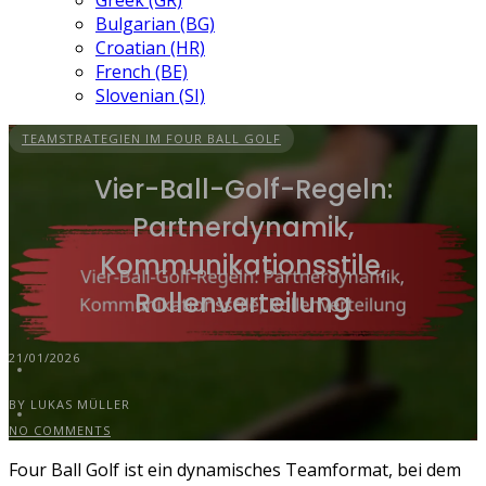
Greek (GR)
Bulgarian (BG)
Croatian (HR)
French (BE)
Slovenian (SI)
TEAMSTRATEGIEN IM FOUR BALL GOLF
Vier-Ball-Golf-Regeln:
Partnerdynamik,
Kommunikationsstile,
Rollenverteilung
21/01/2026
BY LUKAS MÜLLER
NO COMMENTS
Four Ball Golf ist ein dynamisches Teamformat, bei dem