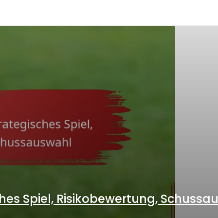
ches Spiel, Risikobewertung, Schussa