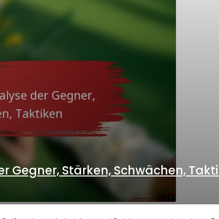
er Gegner, Stärken, Schwächen, Takt