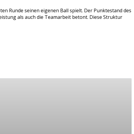
ten Runde seinen eigenen Ball spielt. Der Punktestand des
eistung als auch die Teamarbeit betont. Diese Struktur