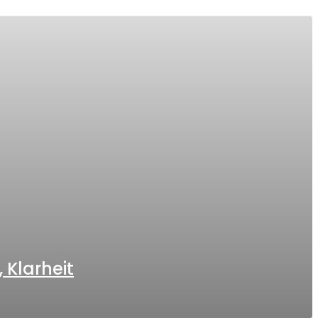
 Klarheit