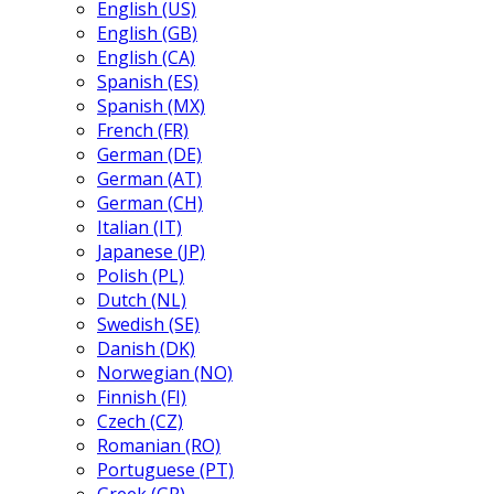
English (US)
English (GB)
English (CA)
Spanish (ES)
Spanish (MX)
French (FR)
German (DE)
German (AT)
German (CH)
Italian (IT)
Japanese (JP)
Polish (PL)
Dutch (NL)
Swedish (SE)
Danish (DK)
Norwegian (NO)
Finnish (FI)
Czech (CZ)
Romanian (RO)
Portuguese (PT)