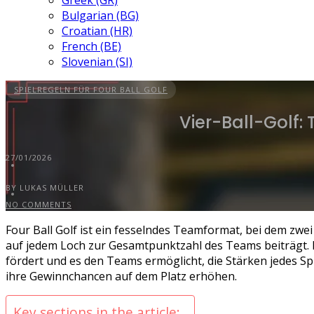
Greek (GR)
Bulgarian (BG)
Croatian (HR)
French (BE)
Slovenian (SI)
SPIELREGELN FÜR FOUR BALL GOLF
Vier-Ball-Golf:
27/01/2026
BY LUKAS MÜLLER
NO COMMENTS
Four Ball Golf ist ein fesselndes Teamformat, bei dem zwe
auf jedem Loch zur Gesamtpunktzahl des Teams beiträgt. E
fördert und es den Teams ermöglicht, die Stärken jedes S
ihre Gewinnchancen auf dem Platz erhöhen.
Key sections in the article: