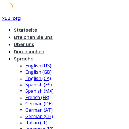
Skip
xuul.org
to
Startseite
content
Erreichen Sie uns
Über uns
Durchsuchen
Sprache
English (US)
English (GB)
English (CA)
Spanish (ES)
Spanish (MX)
French (FR)
German (DE)
German (AT)
German (CH)
Italian (IT)