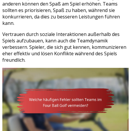
anderen können den Spaß am Spiel erhöhen. Teams
sollten es priorisieren, Spaß zu haben, während sie
konkurrieren, da dies zu besseren Leistungen führen
kann.
Vertrauen durch soziale Interaktionen außerhalb des
Spiels aufzubauen, kann auch die Teamdynamik
verbessern. Spieler, die sich gut kennen, kommunizieren
eher effektiv und lösen Konflikte während des Spiels
freundlich.