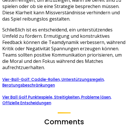
spielen oder ob sie eine Strategie besprechen müssen.
Diese Klarheit kann Missverständnisse verhindern und
das Spiel reibungslos gestalten.
Schließlich ist es entscheidend, ein unterstützendes
Umfeld zu fördern. Ermutigung und konstruktives
Feedback können die Teamdynamik verbessern, während
Kritik oder Negativität Spannungen erzeugen können.
Teams sollten positive Kommunikation priorisieren, um
die Moral und den Fokus während des Matches
aufrechtzuerhalten.
Vier-Ball-Golf: Caddie-Rollen, Unterstützungsregeln,
Beratungsbeschränkungen
Vier Ball Golf Punktespiele, Streitigkeiten, Probleme lösen,
Offizielle Entscheidungen
Comments