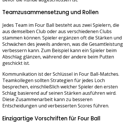
Teamzusammensetzung und Rollen
Jedes Team im Four Ball besteht aus zwei Spielern, die
aus demselben Club oder aus verschiedenen Clubs
stammen können. Spieler ergänzen oft die Stärken und
Schwächen des jeweils anderen, was die Gesamtleistung
verbessern kann. Zum Beispiel kann ein Spieler beim
Abschlag glänzen, während der andere beim Putten
geschickt ist.
Kommunikation ist der Schlüssel in Four Ball-Matches.
Teamkollegen sollten Strategien für jedes Loch
besprechen, einschließlich welcher Spieler den ersten
Schlag basierend auf seinen Stärken ausführen wird.
Diese Zusammenarbeit kann zu besseren
Entscheidungen und verbesserten Scores führen.
Einzigartige Vorschriften für Four Ball