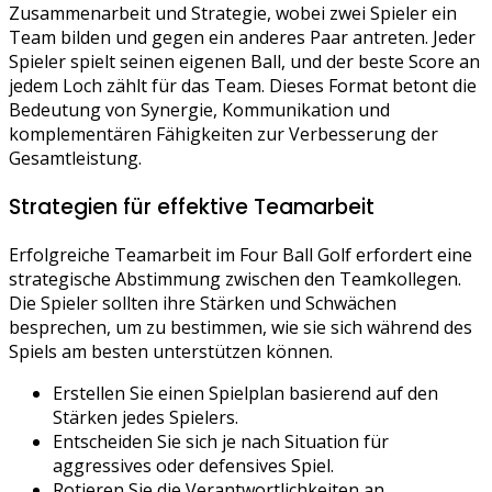
Zusammenarbeit und Strategie, wobei zwei Spieler ein
Team bilden und gegen ein anderes Paar antreten. Jeder
Spieler spielt seinen eigenen Ball, und der beste Score an
jedem Loch zählt für das Team. Dieses Format betont die
Bedeutung von Synergie, Kommunikation und
komplementären Fähigkeiten zur Verbesserung der
Gesamtleistung.
Strategien für effektive Teamarbeit
Erfolgreiche Teamarbeit im Four Ball Golf erfordert eine
strategische Abstimmung zwischen den Teamkollegen.
Die Spieler sollten ihre Stärken und Schwächen
besprechen, um zu bestimmen, wie sie sich während des
Spiels am besten unterstützen können.
Erstellen Sie einen Spielplan basierend auf den
Stärken jedes Spielers.
Entscheiden Sie sich je nach Situation für
aggressives oder defensives Spiel.
Rotieren Sie die Verantwortlichkeiten an