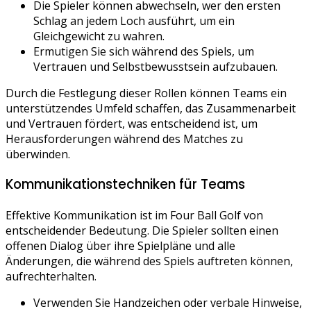
Die Spieler können abwechseln, wer den ersten
Schlag an jedem Loch ausführt, um ein
Gleichgewicht zu wahren.
Ermutigen Sie sich während des Spiels, um
Vertrauen und Selbstbewusstsein aufzubauen.
Durch die Festlegung dieser Rollen können Teams ein
unterstützendes Umfeld schaffen, das Zusammenarbeit
und Vertrauen fördert, was entscheidend ist, um
Herausforderungen während des Matches zu
überwinden.
Kommunikationstechniken für Teams
Effektive Kommunikation ist im Four Ball Golf von
entscheidender Bedeutung. Die Spieler sollten einen
offenen Dialog über ihre Spielpläne und alle
Änderungen, die während des Spiels auftreten können,
aufrechterhalten.
Verwenden Sie Handzeichen oder verbale Hinweise,