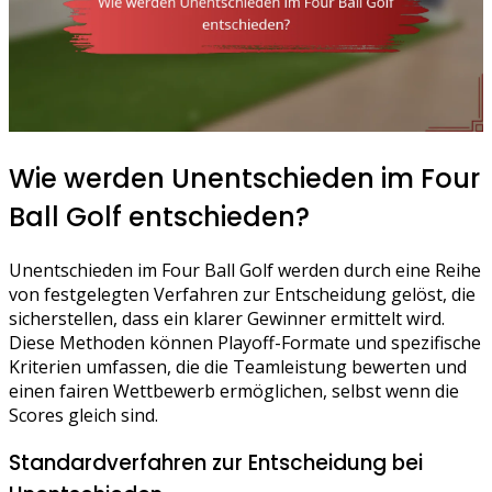
Wie werden Unentschieden im Four
Ball Golf entschieden?
Unentschieden im Four Ball Golf werden durch eine Reihe
von festgelegten Verfahren zur Entscheidung gelöst, die
sicherstellen, dass ein klarer Gewinner ermittelt wird.
Diese Methoden können Playoff-Formate und spezifische
Kriterien umfassen, die die Teamleistung bewerten und
einen fairen Wettbewerb ermöglichen, selbst wenn die
Scores gleich sind.
Standardverfahren zur Entscheidung bei