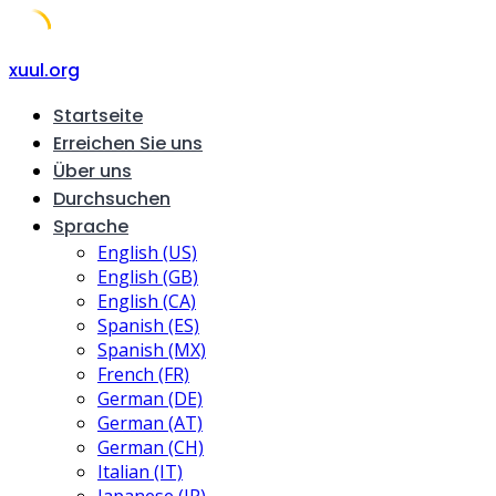
Skip
xuul.org
to
Startseite
content
Erreichen Sie uns
Über uns
Durchsuchen
Sprache
English (US)
English (GB)
English (CA)
Spanish (ES)
Spanish (MX)
French (FR)
German (DE)
German (AT)
German (CH)
Italian (IT)