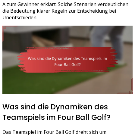
A zum Gewinner erklärt. Solche Szenarien verdeutlichen
die Bedeutung klarer Regeln zur Entscheidung bei
Unentschieden.
Was sind die Dynamiken des
Teamspiels im Four Ball Golf?
Das Teamspiel im Four Ball Golf dreht sich um