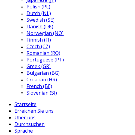
Japanese (JP)
Polish (PL)
Dutch (NL)
Swedish (SE)
Danish (DK)
Norwegian (NO)
Finnish (FI)
Czech (CZ)
Romanian (RO)
Portuguese (PT)
Greek (GR)
Bulgarian (BG)
Croatian (HR)
French (BE)
Slovenian (SI)
Startseite
Erreichen Sie uns
Über uns
Durchsuchen
Sprache