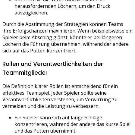
herausfordernden Löchern, um den Druck
auszugleichen.
Durch die Abstimmung der Strategien können Teams
ihre Erfolgschancen maximieren. Wenn beispielsweise ein
Spieler beim Abschlag glänzt, könnte er bei längeren
Löchern die Führung übernehmen, während der andere
sich auf das Putten konzentriert.
Rollen und Verantwortlichkeiten der
Teammitglieder
Die Definition klarer Rollen ist entscheidend für ein
effektives Teamspiel. Jeder Spieler sollte seine
Verantwortlichkeiten verstehen, um Verwirrung zu
vermeiden und die Leistung zu verbessern.
Ein Spieler kann sich auf lange Schläge
konzentrieren, während der andere das kurze Spiel
und das Putten übernimmt.