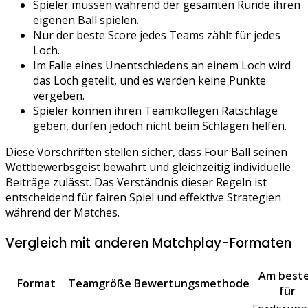
Spieler müssen während der gesamten Runde ihren
eigenen Ball spielen.
Nur der beste Score jedes Teams zählt für jedes
Loch.
Im Falle eines Unentschiedens an einem Loch wird
das Loch geteilt, und es werden keine Punkte
vergeben.
Spieler können ihren Teamkollegen Ratschläge
geben, dürfen jedoch nicht beim Schlagen helfen.
Diese Vorschriften stellen sicher, dass Four Ball seinen
Wettbewerbsgeist bewahrt und gleichzeitig individuelle
Beiträge zulässt. Das Verständnis dieser Regeln ist
entscheidend für fairen Spiel und effektive Strategien
während der Matches.
Vergleich mit anderen Matchplay-Formaten
Am best
Format
Teamgröße
Bewertungsmethode
für