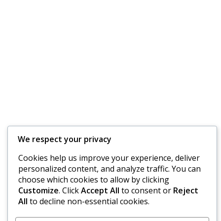
We respect your privacy
Cookies help us improve your experience, deliver
personalized content, and analyze traffic. You can
choose which cookies to allow by clicking
Customize
. Click
Accept All
to consent or
Reject
All
to decline non-essential cookies.