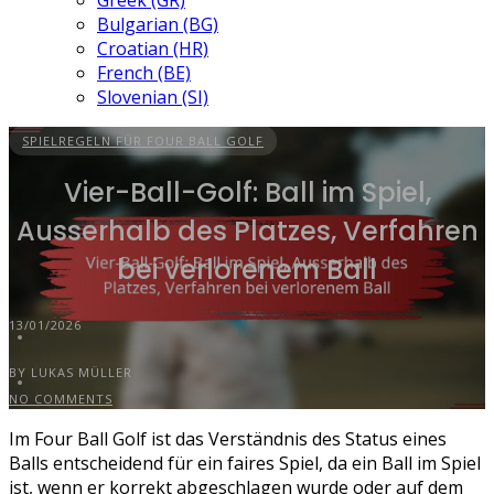
Greek (GR)
Bulgarian (BG)
Croatian (HR)
French (BE)
Slovenian (SI)
SPIELREGELN FÜR FOUR BALL GOLF
Vier-Ball-Golf: Ball im Spiel,
Ausserhalb des Platzes, Verfahren
bei verlorenem Ball
13/01/2026
BY LUKAS MÜLLER
NO COMMENTS
Im Four Ball Golf ist das Verständnis des Status eines
Balls entscheidend für ein faires Spiel, da ein Ball im Spiel
ist, wenn er korrekt abgeschlagen wurde oder auf dem