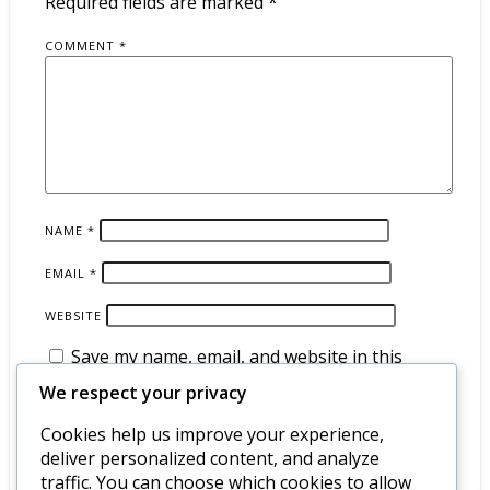
Required fields are marked
*
COMMENT
*
NAME
*
EMAIL
*
WEBSITE
Save my name, email, and website in this
browser for the next time I comment.
We respect your privacy
Cookies help us improve your experience,
deliver personalized content, and analyze
traffic. You can choose which cookies to allow