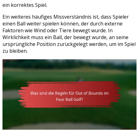
ein korrektes Spiel.
Ein weiteres häufiges Missverständnis ist, dass Spieler
einen Ball weiter spielen können, der durch externe
Faktoren wie Wind oder Tiere bewegt wurde. In
Wirklichkeit muss ein Ball, der bewegt wurde, an seine
ursprüngliche Position zurückgelegt werden, um im Spiel
zu bleiben.