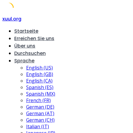
Skip
xuul.org
to
Startseite
content
Erreichen Sie uns
Über uns
Durchsuchen
Sprache
English (US)
English (GB)
English (CA)
Spanish (ES)
Spanish (MX)
French (FR)
German (DE)
German (AT)
German (CH)
Italian (IT)