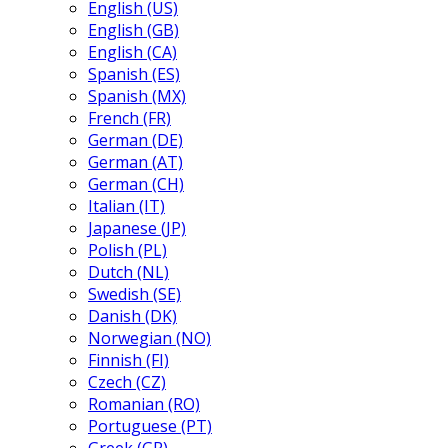
English (US)
English (GB)
English (CA)
Spanish (ES)
Spanish (MX)
French (FR)
German (DE)
German (AT)
German (CH)
Italian (IT)
Japanese (JP)
Polish (PL)
Dutch (NL)
Swedish (SE)
Danish (DK)
Norwegian (NO)
Finnish (FI)
Czech (CZ)
Romanian (RO)
Portuguese (PT)