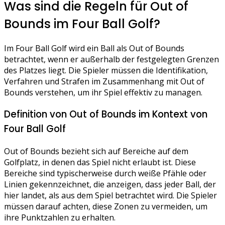
Was sind die Regeln für Out of
Bounds im Four Ball Golf?
Im Four Ball Golf wird ein Ball als Out of Bounds
betrachtet, wenn er außerhalb der festgelegten Grenzen
des Platzes liegt. Die Spieler müssen die Identifikation,
Verfahren und Strafen im Zusammenhang mit Out of
Bounds verstehen, um ihr Spiel effektiv zu managen.
Definition von Out of Bounds im Kontext von
Four Ball Golf
Out of Bounds bezieht sich auf Bereiche auf dem
Golfplatz, in denen das Spiel nicht erlaubt ist. Diese
Bereiche sind typischerweise durch weiße Pfähle oder
Linien gekennzeichnet, die anzeigen, dass jeder Ball, der
hier landet, als aus dem Spiel betrachtet wird. Die Spieler
müssen darauf achten, diese Zonen zu vermeiden, um
ihre Punktzahlen zu erhalten.