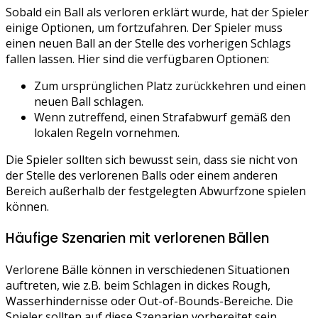
Sobald ein Ball als verloren erklärt wurde, hat der Spieler
einige Optionen, um fortzufahren. Der Spieler muss
einen neuen Ball an der Stelle des vorherigen Schlags
fallen lassen. Hier sind die verfügbaren Optionen:
Zum ursprünglichen Platz zurückkehren und einen
neuen Ball schlagen.
Wenn zutreffend, einen Strafabwurf gemäß den
lokalen Regeln vornehmen.
Die Spieler sollten sich bewusst sein, dass sie nicht von
der Stelle des verlorenen Balls oder einem anderen
Bereich außerhalb der festgelegten Abwurfzone spielen
können.
Häufige Szenarien mit verlorenen Bällen
Verlorene Bälle können in verschiedenen Situationen
auftreten, wie z.B. beim Schlagen in dickes Rough,
Wasserhindernisse oder Out-of-Bounds-Bereiche. Die
Spieler sollten auf diese Szenarien vorbereitet sein,