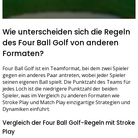
Wie unterscheiden sich die Regeln
des Four Ball Golf von anderen
Formaten?
Four Ball Golf ist ein Teamformat, bei dem zwei Spieler
gegen ein anderes Paar antreten, wobei jeder Spieler
seinen eigenen Ball spielt. Die Punktzahl des Teams für
jedes Loch ist die niedrigere Punktzahl der beiden
Spieler, was im Vergleich zu anderen Formaten wie
Stroke Play und Match Play einzigartige Strategien und
Dynamiken einführt.
Vergleich der Four Ball Golf-Regeln mit Stroke
Play