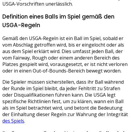
USGA-Vorschriften unerlässlich.
Definition eines Balls im Spiel gemäß den
USGA-Regeln
Gemäß den USGA-Regeln ist ein Ball im Spiel, sobald er
vom Abschlag getroffen wird, bis er eingelocht oder als
aus dem Spiel erklärt wird. Dies umfasst jeden Ball, der
vom Fairway, Rough oder einem anderen Bereich des
Platzes gespielt wird, vorausgesetzt, er ist nicht verloren
oder in einen Out-of-Bounds-Bereich bewegt worden.
Die Spieler müssen sicherstellen, dass ihr Ball während
der Runde im Spiel bleibt, da jeder Fehltritt zu Strafen
oder Disqualifikationen führen kann. Die USGA legt
spezifische Richtlinien fest, um zu klären, wann ein Ball
als im Spiel betrachtet wird, und betont die Bedeutung
der Einhaltung dieser Regeln zur Wahrung der Integrität
des Spiels
.