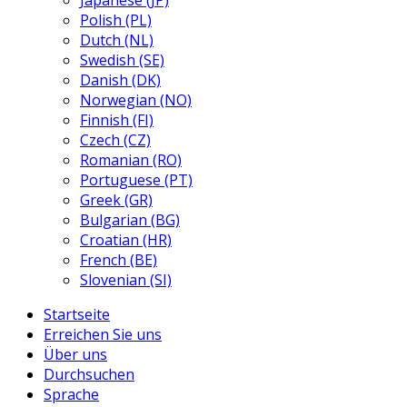
Japanese (JP)
Polish (PL)
Dutch (NL)
Swedish (SE)
Danish (DK)
Norwegian (NO)
Finnish (FI)
Czech (CZ)
Romanian (RO)
Portuguese (PT)
Greek (GR)
Bulgarian (BG)
Croatian (HR)
French (BE)
Slovenian (SI)
Startseite
Erreichen Sie uns
Über uns
Durchsuchen
Sprache